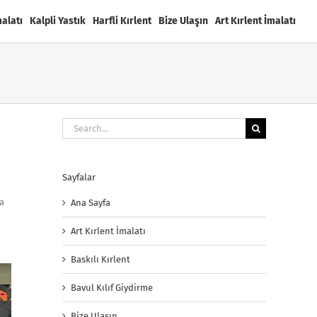
malatı
Kalpli Yastık
Harfli Kırlent
Bize Ulaşın
Art Kırlent İmalatı
Search
for:
Sayfalar
da
Ana Sayfa
Art Kırlent İmalatı
Baskılı Kırlent
Bavul Kılıf Giydirme
Bize Ulaşın