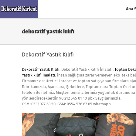
Skip
to
Ana 
content
dekoratif yastık kılıfı
Dekoratif Yastık Kılıfı
Dekoratif Yastık
Kılıfı
, Dekoratif Yastık Kılıfı İmalatı,
Toptan Deko
Yastık kılıfı İmalatı
, insan sağlığına zarar vermeyen eko-teks bel
Firmamız da; Üretici-ihracat ve toptan satış yapan firmalara ajans
Fabrikamızda, Ajanslara, Şirketlere, Toptancılara Toptan Özel ür
telefon ile iletiniz. Müşteri temsilcilerimiz yoğunluk durumuna 
yönlendireceklerdir. 90 212 545 01 10 pbx Saygılarımızla.
GSM :0533 377 63 50, GSM: 0554 576 67 85 whatsapp