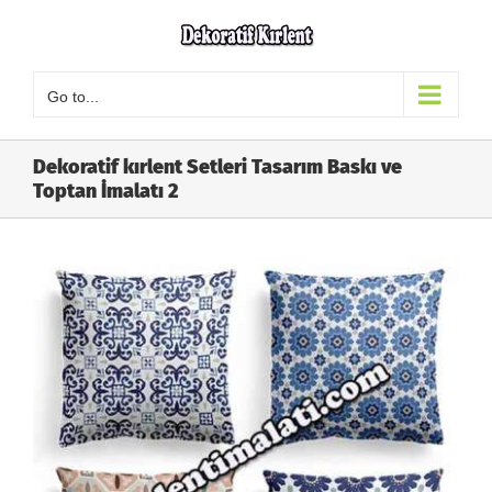
Skip
to
content
Go to...
Dekoratif kırlent Setleri Tasarım Baskı ve
Toptan İmalatı 2