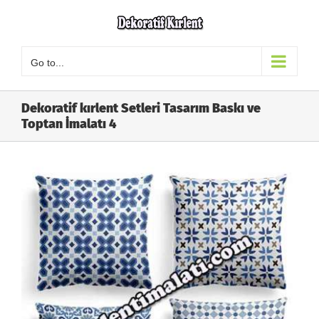
Skip
to
content
Go to...
Dekoratif kırlent Setleri Tasarım Baskı ve
Toptan İmalatı 4