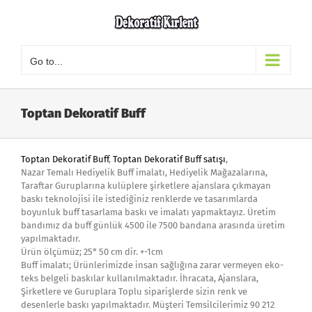
Skip
to
content
Go to...
Toptan Dekoratif Buff
Toptan Dekoratif Buff
,
Toptan Dekoratif Buff satışı
,
Nazar Temalı Hediyelik Buff imalatı, Hediyelik Mağazalarına,
Taraftar Guruplarına kulüplere şirketlere ajanslara çıkmayan
baskı teknolojisi ile istediğiniz renklerde ve tasarımlarda
boyunluk buff tasarlama baskı ve imalatı yapmaktayız. Üretim
bandımız da buff günlük 4500 ile 7500 bandana arasında üretim
yapılmaktadır.
Ürün ölçümüz; 25* 50 cm dir. +-1cm
Buff imalatı; Ürünlerimizde insan sağlığına zarar vermeyen eko-
teks belgeli baskılar kullanılmaktadır. İhracata, Ajanslara,
Şirketlere ve Guruplara Toplu siparişlerde sizin renk ve
desenlerle baskı yapılmaktadır. Müşteri Temsilcilerimiz 90 212