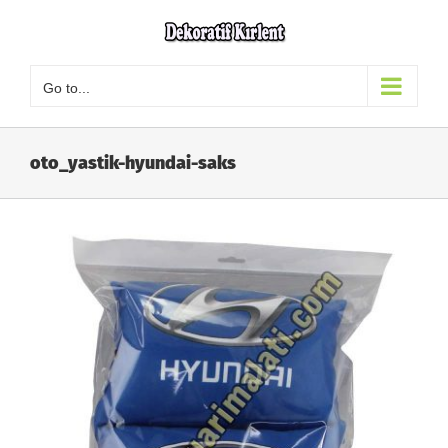
Skip
to
content
Go to...
oto_yastik-hyundai-saks