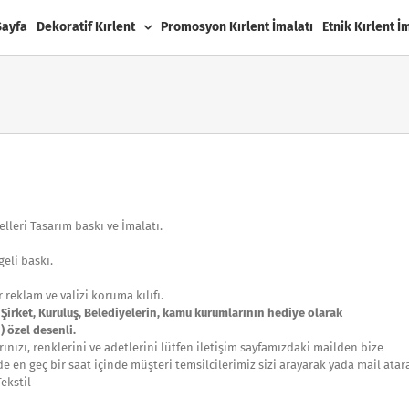
Sayfa
Dekoratif Kırlent
Promosyon Kırlent İmalatı
Etnik Kırlent İ
leri Tasarım baskı ve İmalatı.
geli baskı.
ir reklam ve valizi koruma kılıfı.
, Şirket, Kuruluş, Belediyelerin, kamu kurumlarının hediye olarak
 özel desenli.
nızı, renklerini ve adetlerini lütfen iletişim sayfamızdaki mailden bize
nde en geç bir saat içinde müşteri temsilcilerimiz sizi arayarak yada mail atar
ekstil