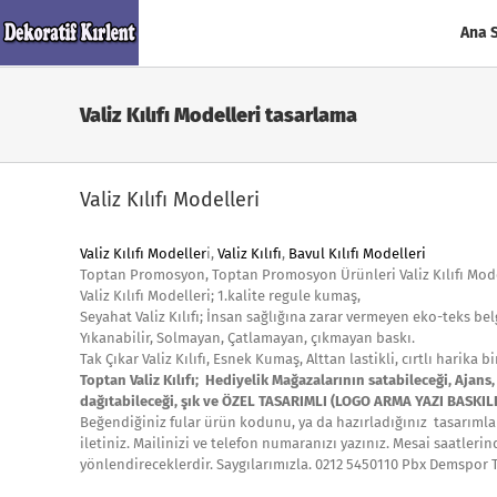
Skip
to
Ana 
content
Valiz Kılıfı Modelleri tasarlama
Valiz Kılıfı Modelleri
Valiz Kılıfı Modeller
i,
Valiz Kılıfı
,
Bavul Kılıfı Modelleri
Toptan Promosyon, Toptan Promosyon Ürünleri Valiz Kılıfı Model
Valiz Kılıfı Modelleri; 1.kalite regule kumaş,
Seyahat Valiz Kılıfı; İnsan sağlığına zarar vermeyen eko-teks bel
Yıkanabilir, Solmayan, Çatlamayan, çıkmayan baskı.
Tak Çıkar Valiz Kılıfı, Esnek Kumaş, Alttan lastikli, cırtlı harika b
Toptan Valiz Kılıfı; Hediyelik Mağazalarının satabileceği, Ajans
dağıtabileceği, şık ve ÖZEL TASARIMLI (LOGO ARMA YAZI BASKILI)
Beğendiğiniz fular ürün kodunu, ya da hazırladığınız tasarımları
iletiniz. Mailinizi ve telefon numaranızı yazınız. Mesai saatleri
yönlendireceklerdir. Saygılarımızla. 0212 5450110 Pbx Demspor T