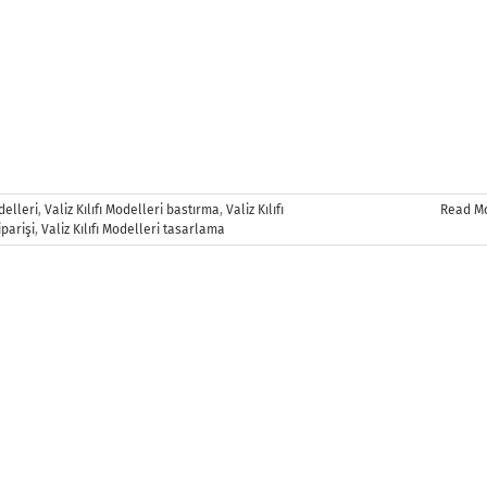
odelleri
,
Valiz Kılıfı Modelleri bastırma
,
Valiz Kılıfı
Read M
iparişi
,
Valiz Kılıfı Modelleri tasarlama