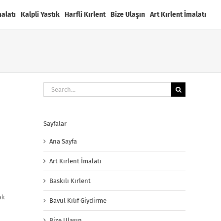
malatı
Kalpli Yastık
Harfli Kırlent
Bize Ulaşın
Art Kırlent İmalatı
Search
for:
Sayfalar
Ana Sayfa
Art Kırlent İmalatı
Baskılı Kırlent
ak
Bavul Kılıf Giydirme
Bize Ulaşın