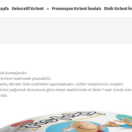
Sayfa
Dekoratif Kırlent
Promosyon Kırlent İmalatı
Etnik Kırlent İ
ule kumaşlardır.
 Kırlent makinede yıkanabilir.
astık, Minder Özel üretimleri yapılmaktadır. Lütfen taleplerinizi müşteri
ilerimiz yoğunluk durumuna göre mesai saatlerinde en fazla 1 saat içinde size
ızla.