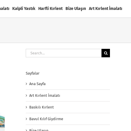
malatı
Kalpli Yastık
Harfli Kırlent
Bize Ulaşın
Art Kırlent İmalatı
Search
for:
Sayfalar
Ana Sayfa
Art Kırlent İmalatı
Baskılı Kırlent
Bavul Kılıf Giydirme
Bize Ulaşın