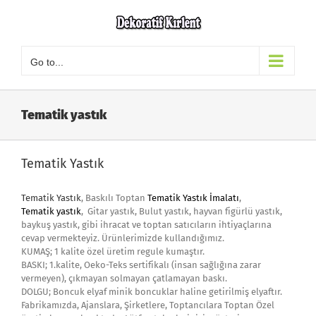
Skip
to
content
Go to...
Tematik yastık
Tematik Yastık
Tematik Yastık
, Baskılı Toptan
Tematik Yastık İmalatı
,
Tematik yastık
, Gitar yastık, Bulut yastık, hayvan figürlü yastık,
baykuş yastık, gibi ihracat ve toptan satıcıların ihtiyaçlarına
cevap vermekteyiz. Ürünlerimizde kullandığımız.
KUMAŞ; 1 kalite özel üretim regule kumaştır.
BASKI; 1.kalite, Oeko-Teks sertifikalı (insan sağlığına zarar
vermeyen), çıkmayan solmayan çatlamayan baskı.
DOLGU; Boncuk elyaf minik boncuklar haline getirilmiş elyaftır.
Fabrikamızda, Ajanslara, Şirketlere, Toptancılara Toptan Özel