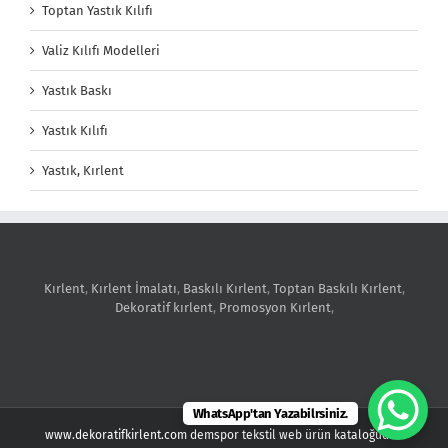
Toptan Yastık Kılıfı
Valiz Kılıfı Modelleri
Yastık Baskı
Yastık Kılıfı
Yastık, Kırlent
Kırlent
,
Kırlent İmalatı
,
Baskılı Kırlent
,
Toptan Baskılı Kırlent
,
Dekoratif kırlent
,
Promosyon Kırlent
,
WhatsApp'tan Yazabilrsiniz.
www.dekoratifkirlent.com demspor tekstil web ürün kataloğudur.