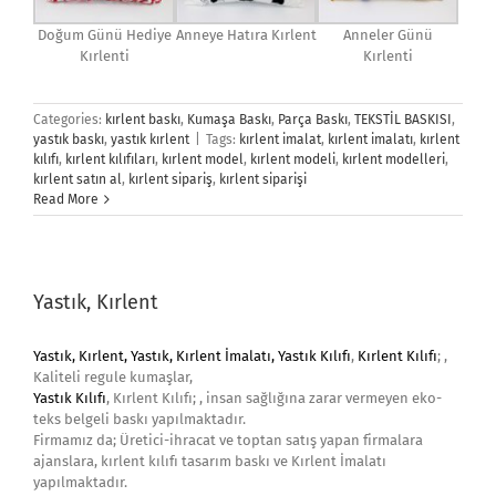
Doğum Günü Hediye
Anneye Hatıra Kırlent
Anneler Günü
Kırlenti
Kırlenti
Categories:
kırlent baskı
,
Kumaşa Baskı
,
Parça Baskı
,
TEKSTİL BASKISI
,
yastık baskı
,
yastık kırlent
|
Tags:
kırlent imalat
,
kırlent imalatı
,
kırlent
kılıfı
,
kırlent kılıfıları
,
kırlent model
,
kırlent modeli
,
kırlent modelleri
,
kırlent satın al
,
kırlent sipariş
,
kırlent siparişi
Read More
Yastık, Kırlent
Yastık, Kırlent, Yastık, Kırlent İmalatı,
Yastık Kılıfı
,
Kırlent Kılıfı
; ,
Kaliteli regule kumaşlar,
Yastık Kılıfı
, Kırlent Kılıfı; , insan sağlığına zarar vermeyen eko-
teks belgeli baskı yapılmaktadır.
Firmamız da; Üretici-ihracat ve toptan satış yapan firmalara
ajanslara, kırlent kılıfı tasarım baskı ve Kırlent İmalatı
yapılmaktadır.