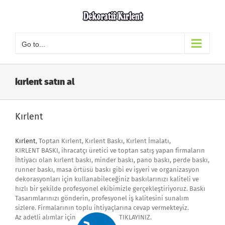
Skip
to
content
Go to...
kırlent satın al
Kırlent
Kırlent
, Toptan Kırlent, Kırlent Baskı, Kırlent İmalatı,
KIRLENT BASKI, ihracatçı üretici ve toptan satış yapan firmaların
İhtiyacı olan kırlent baskı, minder baskı, pano baskı, perde baskı,
runner baskı, masa örtüsü baskı gibi ev işyeri ve organizasyon
dekorasyonları için kullanabileceğiniz baskılarınızı kaliteli ve
hızlı bir şekilde profesyonel ekibimizle gerçekleştiriyoruz. Baskı
Tasarımlarınızı gönderin, profesyonel iş kalitesini sunalım
sizlere. Firmalarının toplu ihtiyaçlarına cevap vermekteyiz.
Az adetli alımlar için
TIKLAYINIZ.