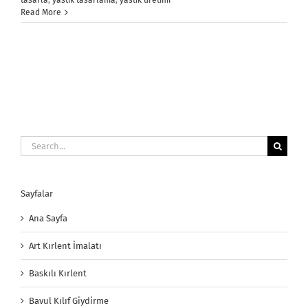
tasarla
,
yastık tasarlama
,
yastık üretimi
Read More
Search
for:
Sayfalar
Ana Sayfa
Art Kırlent İmalatı
Baskılı Kırlent
Bavul Kılıf Giydirme