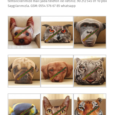
temsilcilerimize mail yada telefon ile iletiniz. 90 212 545 01 10 pbx
Saygılarımızla. GSM: 0554 576 67 85 whatsapp