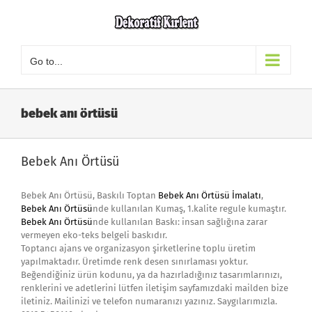
Skip
to
content
Go to...
bebek anı örtüsü
Bebek Anı Örtüsü
Bebek Anı Örtüsü, Baskılı Toptan
Bebek Anı Örtüsü İmalatı
,
Bebek Anı Örtüsü
nde kullanılan Kumaş, 1.kalite regule kumaştır.
Bebek Anı Örtüsü
nde kullanılan Baskı: insan sağlığına zarar
vermeyen eko-teks belgeli baskıdır.
Toptancı ajans ve organizasyon şirketlerine toplu üretim
yapılmaktadır. Üretimde renk desen sınırlaması yoktur.
Beğendiğiniz ürün kodunu, ya da hazırladığınız tasarımlarınızı,
renklerini ve adetlerini lütfen iletişim sayfamızdaki mailden bize
iletiniz. Mailinizi ve telefon numaranızı yazınız. Saygılarımızla.