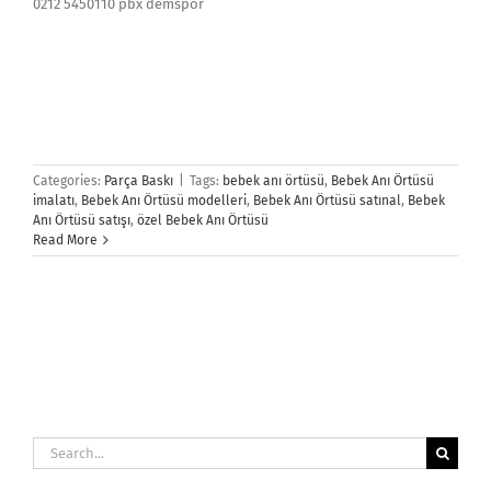
0212 5450110 pbx demspor
Categories:
Parça Baskı
|
Tags:
bebek anı örtüsü
,
Bebek Anı Örtüsü
imalatı
,
Bebek Anı Örtüsü modelleri
,
Bebek Anı Örtüsü satınal
,
Bebek
Anı Örtüsü satışı
,
özel Bebek Anı Örtüsü
Read More
Search
for: