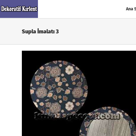
Skip
to
Ana 
content
Supla İmalatı 3