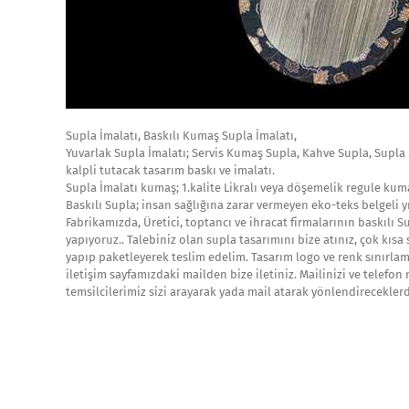
Supla İmalatı, Baskılı Kumaş Supla İmalatı,
Yuvarlak Supla İmalatı; Servis Kumaş Supla, Kahve Supla, Supla
kalpli tutacak tasarım baskı ve imalatı.
Supla İmalatı kumaş; 1.kalite Likralı veya döşemelik regule kum
Baskılı Supla; insan sağlığına zarar vermeyen eko-teks belgeli 
Fabrikamızda, Üretici, toptancı ve ihracat firmalarının baskılı 
yapıyoruz.. Talebiniz olan supla tasarımını bize atınız, çok kıs
yapıp paketleyerek teslim edelim. Tasarım logo ve renk sınırlam
iletişim sayfamızdaki mailden bize iletiniz. Mailinizi ve telefon
temsilcilerimiz sizi arayarak yada mail atarak yönlendireceklerdi