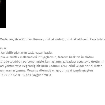
 Modelleri, Masa Örtüsü, Runner, mutfak önlüğü, mutfak eldiveni, kare tutac
aşlar
yıkanabilir çıkmayan çatlamayan baskı.
Supla ve mutfak malzemeleri ihtiyaçlarının, tasarım baskı ve imalatını
a sürede tecrübeli personelimizle, kumaşlarımıza baskıyı uygulayıp üretimini
ası yoktur. Veya Beğendiğiniz ürün kodunu, renklerini ve adetlerini lütfen
 numaranızı yazınız. Mesai saatlerinde en geç bir saat içinde müşteri
r. 90 212 545 01 10 pbx Saygılarımızla