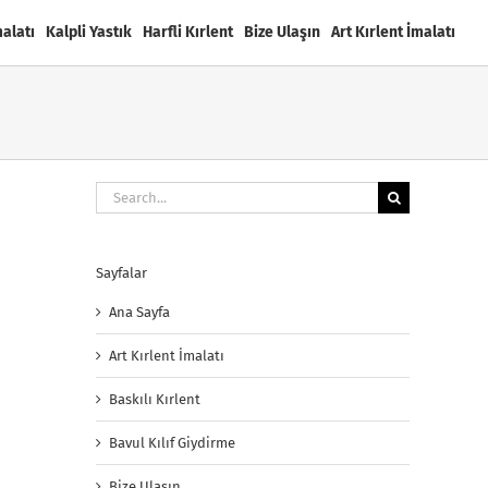
malatı
Kalpli Yastık
Harfli Kırlent
Bize Ulaşın
Art Kırlent İmalatı
Search
for:
Sayfalar
Ana Sayfa
Art Kırlent İmalatı
Baskılı Kırlent
Bavul Kılıf Giydirme
Bize Ulaşın