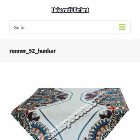
Skip
to
content
Go to...
runner_52_hunkar