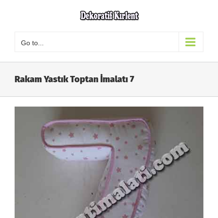
Skip
to
content
Go to...
Rakam Yastık Toptan İmalatı 7