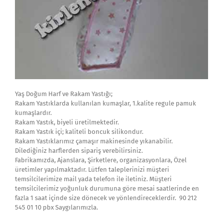
Yaş Doğum Harf ve Rakam Yastığı;
Rakam Yastıklarda kullanılan kumaşlar, 1.kalite regule pamuk
kumaşlardır.
Rakam Yastık, biyeli üretilmektedir.
Rakam Yastık içi; kaliteli boncuk silikondur.
Rakam Yastıklarımız çamaşır makinesinde yıkanabilir.
Dilediğiniz harflerden sipariş verebilirsiniz.
Fabrikamızda, Ajanslara, Şirketlere, organizasyonlara, Özel
üretimler yapılmaktadır. Lütfen taleplerinizi müşteri
temsilcilerimize mail yada telefon ile iletiniz. Müşteri
temsilcilerimiz yoğunluk durumuna göre mesai saatlerinde en
fazla 1 saat içinde size dönecek ve yönlendireceklerdir. 90 212
545 01 10 pbx Saygılarımızla.