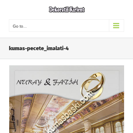
Skip
to
content
Go to...
kumas-pecete_imalati-4