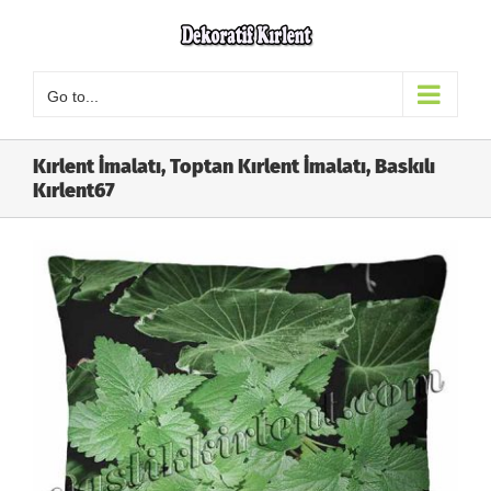
Skip
to
content
Go to...
Kırlent İmalatı, Toptan Kırlent İmalatı, Baskılı
Kırlent67