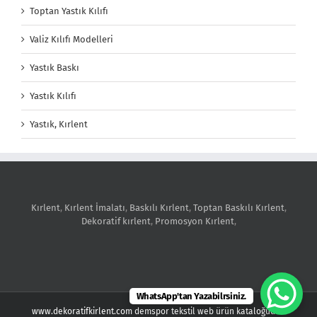
Toptan Yastık Kılıfı
Valiz Kılıfı Modelleri
Yastık Baskı
Yastık Kılıfı
Yastık, Kırlent
Kırlent
,
Kırlent İmalatı
,
Baskılı Kırlent
,
Toptan Baskılı Kırlent
,
Dekoratif kırlent
,
Promosyon Kırlent
,
WhatsApp'tan Yazabilrsiniz.
www.dekoratifkirlent.com demspor tekstil web ürün kataloğudur.