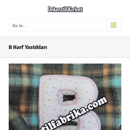
Skip
to
content
Go to...
B Harf Yastıkları