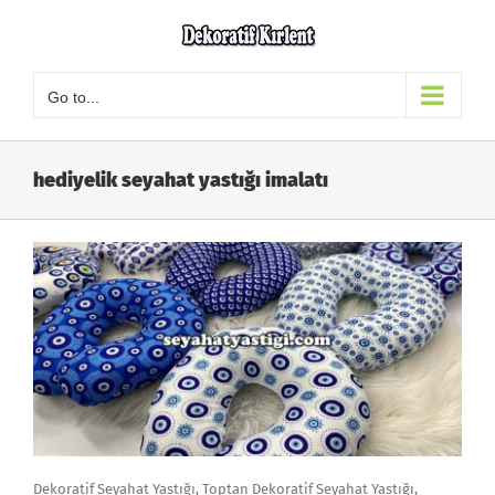
Skip
to
content
Go to...
hediyelik seyahat yastığı imalatı
Dekoratif Seyahat Yastığı, Toptan Dekoratif Seyahat Yastığı,