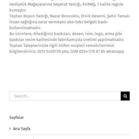
Hediyelik Mağazalarına Seyahat Yastığı, KUMAŞ, 1 kalite regule
kumaştır.
Toptan Boyun Yastığı, Nazar Boncuklu, Etnik Desenli, Şehir Temalı
İnsan sağlığına zarar vermeyen eko-teks belgeli baskı
kullanılmaktadır.
Bu ürünlere, dilediğiniz baskıları, desen, isim, logo, arma gibi
baskılar resim kalitesinde fabrikamızda üretimi yapılmaktadır.
Toptan Taleplerinizle ilgili lütfen müşteri temsilcilerimizi
bilgilendiriniz. 0212 5450110 pbx, GSM 0554 576 67 85 whatsapp
Search
for:
Sayfalar
Ana Sayfa