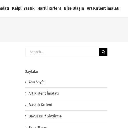
malatı
Kalpli Yastık
Harfli Kırlent
Bize Ulaşın
Art Kırlent İmalatı
Search
for:
Sayfalar
Ana Sayfa
Art Kırlent İmalatı
Baskılı Kırlent
Bavul Kılıf Giydirme
Bize Ulaşın