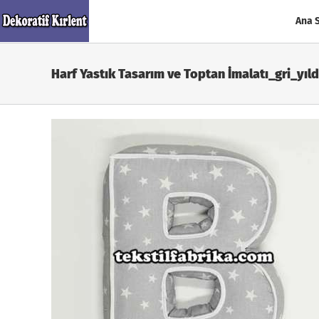
Skip
to
Ana 
content
Harf Yastık Tasarım ve Toptan İmalatı_gri_yıld