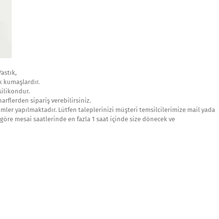
Yastık,
k kumaşlardır.
 silikondur.
arflerden sipariş verebilirsiniz.
imler yapılmaktadır. Lütfen taleplerinizi müşteri temsilcilerimize mail yada
göre mesai saatlerinde en fazla 1 saat içinde size dönecek ve