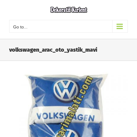
Skip
to
content
Go to...
volkswagen_arac_oto_yastik_mavi