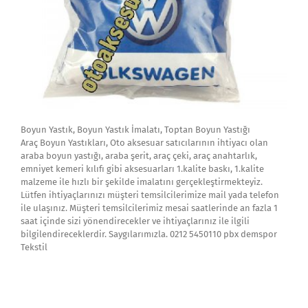
Boyun Yastık, Boyun Yastık İmalatı, Toptan Boyun Yastığı
Araç Boyun Yastıkları, Oto aksesuar satıcılarının ihtiyacı olan
araba boyun yastığı, araba şerit, araç çeki, araç anahtarlık,
emniyet kemeri kılıfı gibi aksesuarları 1.kalite baskı, 1.kalite
malzeme ile hızlı bir şekilde imalatını gerçekleştirmekteyiz.
Lütfen ihtiyaçlarınızı müşteri temsilcilerimize mail yada telefon
ile ulaşınız. Müşteri temsilcilerimiz mesai saatlerinde an fazla 1
saat içinde sizi yönendirecekler ve ihtiyaçlarınız ile ilgili
bilgilendireceklerdir. Saygılarımızla. 0212 5450110 pbx demspor
Tekstil