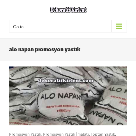
Skip
to
content
Go to...
alo napan promosyon yastık
Promosyon Yastık, Promosyon Yastık İmalatı, Toptan Yastık,