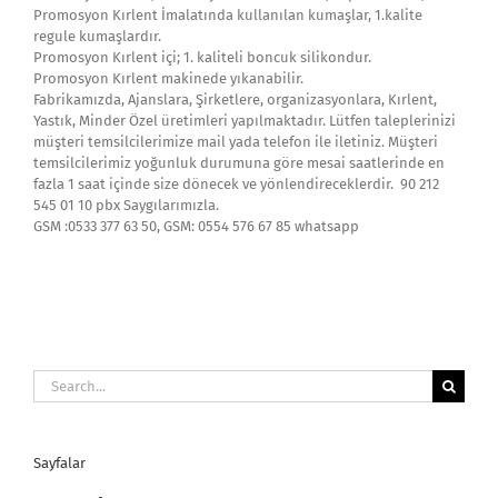
Promosyon Kırlent İmalatında kullanılan kumaşlar, 1.kalite
regule kumaşlardır.
Promosyon Kırlent içi; 1. kaliteli boncuk silikondur.
Promosyon Kırlent makinede yıkanabilir.
Fabrikamızda, Ajanslara, Şirketlere, organizasyonlara, Kırlent,
Yastık, Minder Özel üretimleri yapılmaktadır. Lütfen taleplerinizi
müşteri temsilcilerimize mail yada telefon ile iletiniz. Müşteri
temsilcilerimiz yoğunluk durumuna göre mesai saatlerinde en
fazla 1 saat içinde size dönecek ve yönlendireceklerdir. 90 212
545 01 10 pbx Saygılarımızla.
GSM :0533 377 63 50, GSM: 0554 576 67 85 whatsapp
Search
for:
Sayfalar