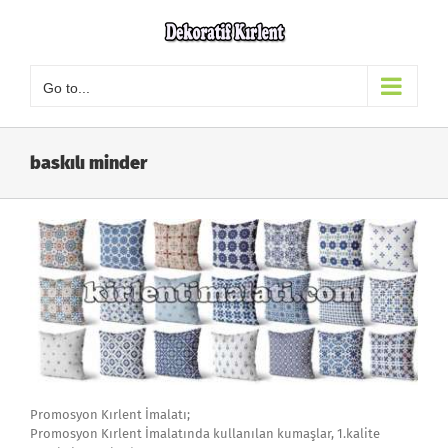
Skip
to
content
Go to...
baskılı minder
Promosyon Kırlent İmalatı;
Promosyon Kırlent İmalatında kullanılan kumaşlar, 1.kalite