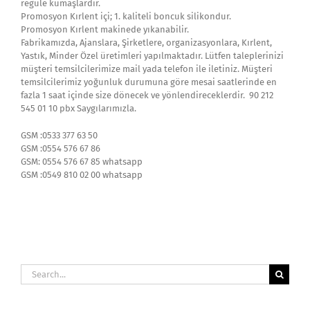
regule kumaşlardır.
Promosyon Kırlent içi; 1. kaliteli boncuk silikondur.
Promosyon Kırlent makinede yıkanabilir.
Fabrikamızda, Ajanslara, Şirketlere, organizasyonlara, Kırlent,
Yastık, Minder Özel üretimleri yapılmaktadır. Lütfen taleplerinizi
müşteri temsilcilerimize mail yada telefon ile iletiniz. Müşteri
temsilcilerimiz yoğunluk durumuna göre mesai saatlerinde en
fazla 1 saat içinde size dönecek ve yönlendireceklerdir. 90 212
545 01 10 pbx Saygılarımızla.
GSM :0533 377 63 50
GSM :0554 576 67 86
GSM: 0554 576 67 85 whatsapp
GSM :0549 810 02 00 whatsapp
Search
for: