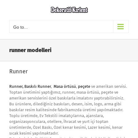
Skip
to
content
Go to...
runner modelleri
Runner
Runner,
Baskılı Runner
,
Masa örtüsü
,
peçete
ve amerikan servisi.
Toptan üretimini yaptığımız, runner, masa örtüsü, peçete ve
amerikan servislerini özel baskılarla imalatını yaptırabilirsiniz.
Bu ürünlere, dilediğiniz baskıları, desen, isim, logo, arma gibi
baskılar resim kalitesinde fabrikamızda üretimi yapılmaktadır.
Toplu üretimde, Ev Tekstili imalatçılarına, ajanslara,
organizasyonculara, otellere, İhracat ve yurt içi toptan
üretimlerde, Özel Baskı, Özel kenar kesimi, Lazer kesimi, kenar
sıcak kesimi yapılmaktadır.